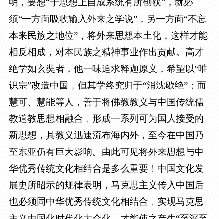
明，要想“于思想上自成系统有所创获”，就必
须“一方面吸收输入外来之学说”，另一方面“不忘
本来民族之地位”，将外来思想本土化，这样才能
相反相成，对本民族之精神事业作出贡献。高才
绝学如玄奘者，他一味追求释迦原义，希望以“唯
识宗”改造中国，但其学终究归于“消沈歇绝”；而
慧可、慧能等人，善于将佛教教义与中国传统儒
教道教思想相融合，形成一系列可为国人接受的
新思想，其教义迅速流布海内外，至今在中国乃
至东亚仍有巨大影响。由此可见将外来思想与中
华优秀传统文化相结合是多么重要！中国文化发
展史所昭示的规律表明，马克思主义传入中国后
也必须同中华优秀传统文化相结合，实现马克思
主义中国化时代化大众化，才能使之产生“至深至