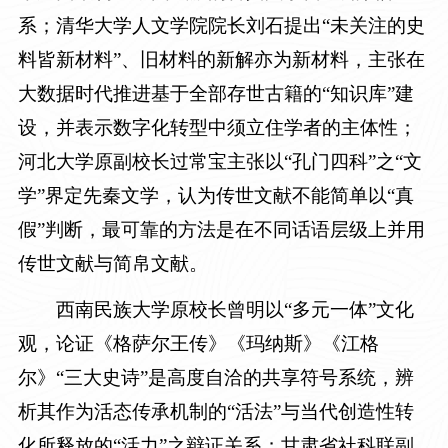
系；清华大学人文学院院长刘石提出“未关注的史
料皆新材料”、旧材料的新解亦为新材料，主张在
大数据时代推进基于全部存世古籍的“知识库”建
设，并表示数字化转型中须立住学者的主体性；
河北大学原副校长过常宝主张以“孔门四科”之“文
学”界定先秦文学，认为传世文献不能简单以“真
假”判断，最可靠的方法是在不同话语层级上并用
传世文献与简帛文献。
西南民族大学原校长曾明以“多元一体”文化
观，论证《格萨尔王传》《玛纳斯》《江格
尔》“三大史诗”是高度自洽的共享符号系统，辨
析其作为活态传承机制的“活法”与当代创造性转
化所释放的“活力”之辩证关系；甘肃省社科联副