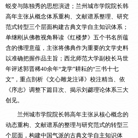
蜕变与陈独秀的思想演进；兰州城市学院院长韩
高年主张从概念体系重构、文献谱系整理、研究
范式转型三个层面构建古典文学自主知识体系；
单继刚从佛教视角释读《红楼梦》五个书名所蕴
含的佛理意蕴，主张将佛典作为重要的文学史料
以准确把握作品主旨；西北师范大学副校长马世
年评述郭晋稀40余年“龙学”耕耘的“三书十七
文”，重点剖析《文心雕龙注译》校注精当、依
《序志》调整下篇目次、揭示刘勰理论体系三大
创见。
兰州城市学院院长韩高年主张从核心概念的
动态重构、文献谱系的整理与研究范式的转型三
个层面，构建中国气派的古典文学自主知识体