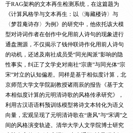
于
RAG
架构的文本再生检测系统，在这篇题为
《计算风格学与文本再生：以〈海藏楼诗〉与
〈梦苕庵诗存〉为例》的研究中，他依托该大模
型对诗词作者在创作中化用前人诗句的现象进行
通盘溯源，不仅揭示了钱仲联诗作化用前人诗句
的动机，还述及南社成员受“同光闽派”影响的隐
性事实，纠正了文学史对南社“宗唐”与同光体“宗
宋”对立的认知偏差。同样是基于相似度计算，北
京师范大学文学院副教授诸雨辰的报告《基于文
本相似度计算的元明清诗歌的风格传承研究》，
利用古汉语语料预训练模型将诗文本转化为语义
向量，宏观呈现了元明清诗歌在“唐风”与“宋调”之
间的风格演变轨迹。清华大学人文学院博士研究