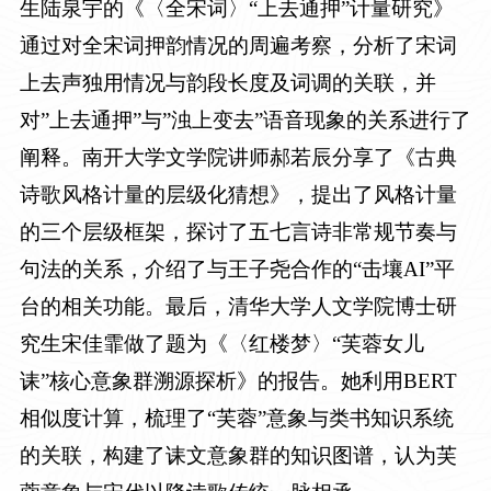
生陆泉宇的《〈全宋词〉“上去通押”计量研究》
通过对全宋词押韵情况的周遍考察，分析了宋词
上去声独用情况与韵段长度及词调的关联，并
对”上去通押”与”浊上变去”语音现象的关系进行了
阐释。南开大学文学院讲师郝若辰分享了《古典
诗歌风格计量的层级化猜想》，提出了风格计量
的三个层级框架，探讨了五七言诗非常规节奏与
句法的关系，介绍了与王子尧合作的“击壤
AI
”平
台的相关功能。最后，清华大学人文学院博士研
究生宋佳霏做了题为《〈红楼梦〉“芙蓉女儿
诔”核心意象群溯源探析》的报告。她利用
BERT
相似度计算，梳理了“芙蓉”意象与类书知识系统
的关联，构建了诔文意象群的知识图谱，认为芙