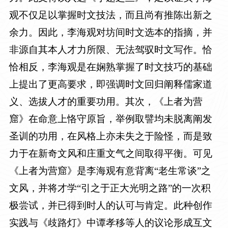
观不仅足以掌握时文技法，而且尚有推陈出新之
余力。因此，李海观对坊间时文选本的指摘，并
非源自其本人才力所限、无法驾驭时文写作。恰
恰相反，李海观是在娴熟掌握了时文技巧的基础
上提出了更高要求，即强调时文回归阐释儒家道
义、选拔人才的重要功用。其次，《上者为营
窟》在命意上恪守原旨，举例取譬均未脱离阐发
圣训的功用，在风格上亦未失之于险怪，而是致
力于在新奇文风和庄重文气之间取得平衡。可见
《上者为营窟》是李海观有意背离“老生常谈”之
文风，并将才学“引之于正大光明之路”的一次积
极尝试，并已得到时人的认可与肯定。此种创作
实践与《歧路灯》中谭孝移等人的议论形成互文