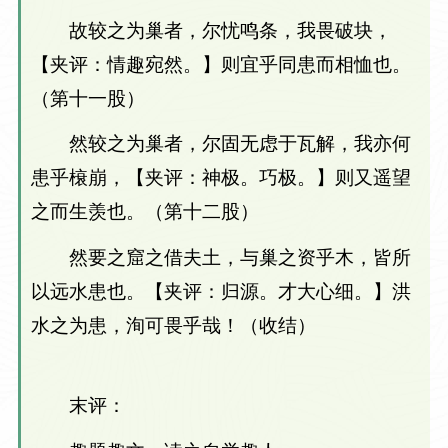
故较之为巢者，尔忧鸣条，我畏破块，
【夹评：情趣宛然。】则宜乎同患而相恤也。
（第十一股）
然较之为巢者，尔固无虑于瓦解，我亦何
患乎榱崩，【夹评：神极。巧极。】则又遥望
之而生羡也。（第十二股）
然要之窟之借夫土，与巢之资乎木，皆所
以远水患也。【夹评：归源。才大心细。】洪
水之为患，洵可畏乎哉！（收结）
末评：