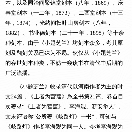
本，以及同治间聚锦堂刻本（八年，
1869
）、庆
春堂刻本（十二年，
1873
）、二酉堂刻本（十三
年，
1874
），光绪间扫叶山房刻本（八年，
1882
）、书业德刻本（二十一年，
1895
）等十余
种刻本。由于《小题芝兰》坊刻本众多，考其原
刻及翻刻关系已殊为不易。然仅从《小题芝兰》
的存世刻本种类，不妨一窥该书在清代中后期的
广泛流播。
《小题芝兰》收录清代以河南作者为主的时
文
24
篇，《上者为营窟》系全书第
21
篇。卷首目
次著录“《上者为营窟》。李海观。新安举人”，
文末评语称“公所著《歧路灯》一书”，可知与
《歧路灯》作者李海观为同一人。今考李海观为