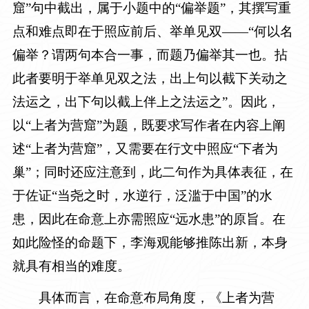
窟”句中截出，属于小题中的“偏举题”，其撰写重
点和难点即在于照应前后、举单见双——“何以名
偏举？谓两句本合一事，而题乃偏举其一也。拈
此者要明于举单见双之法，出上句以截下关动之
法运之，出下句以截上伴上之法运之”。因此，
以“上者为营窟”为题，既要求写作者在内容上阐
述“上者为营窟”，又需要在行文中照应“下者为
巢”；同时还应注意到，此二句作为具体表征，在
于佐证“当尧之时，水逆行，泛滥于中国”的水
患，因此在命意上亦需照应“远水患”的原旨。在
如此险怪的命题下，李海观能够推陈出新，本身
就具有相当的难度。
具
体而言，在命意布局角度，《上者为营