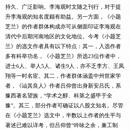
持久、广泛影响。李海观时文随之刊行，对于提
升李海观的知名度颇有助益。另一方面，《小题
芝兰》的作者群体构成亦可从侧面印证李海观在
清代中后期河南地区的文化地位。今考《小题芝
兰》的选文作者具有以下特点：其一，入选作者
多有科举功名，《小题芝兰》所选
23
位作者中，
进士
6
人、举人
5
人、诸生
9
人，亦不乏李方、王凤
翔等一时名宦。其二，作者群体涵盖中州世家学
者，《讪其良人》作者吕仰曾出身新安吕氏，系
豫西著名望族，“学术之醇、科第之盛甲于全
豫”。其三，部分作者可确证以八股文知名。尽管
在《小题芝兰》选文中，半数以上作者的生平与
著述已难以详考，但吕仰曾“吟咏之余，兼工制