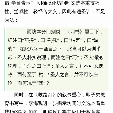
借“学台告示”，明确批评坊间时文选本重技巧
性、游戏性，轻经传大义，因此有违圣训，不足
为法：
……而坊本分门别类，《四书》题目下，
细注曰“巧搭”，曰“割截”，曰“枯窘”，曰“游
戏”。注此八字于圣言之下，此岂可以为训乎
哉？圣人朴实说理，而注之曰“巧”；圣人浑沦
说理，而注之曰“割”；圣人之言，并不可以腴
称，而何至于“枯”？圣人之言，并不可以庄
论，而何况于“戏”？
同时，在《歧路灯》的叙事重心，即子弟教
育书写中，李海观进一步揭示坊间时文选本着重
技巧的功利倾向，明确反对将其应用于教育实