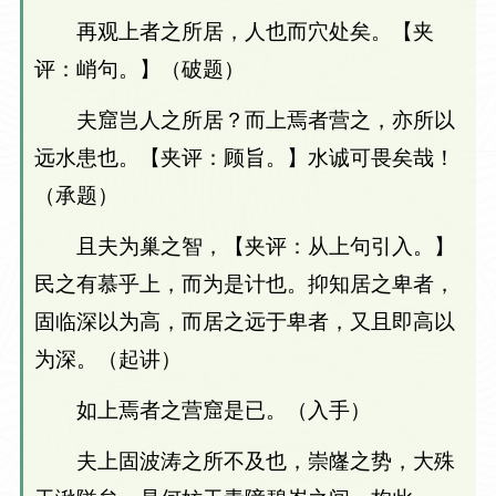
再观上者之所居，人也而穴处矣。【夹
评：峭句。】（破题）
夫窟岂人之所居？而上焉者营之，亦所以
远水患也。【夹评：顾旨。】水诚可畏矣哉！
（承题）
且夫为巢之智，【夹评：从上句引入。】
民之有慕乎上，而为是计也。抑知居之卑者，
固临深以为高，而居之远于卑者，又且即高以
为深。（起讲）
如上焉者之营窟是已。（入手）
夫上固波涛之所不及也，崇嶐之势，大殊