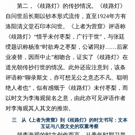
第二，《歧路灯》的传抄情况。《歧路灯》
自问世后长期以钞本形式流传，直至
1924
年方有
洛阳清义堂石印本问世。《上者为营窟》评语称
《歧路灯》“惜乎未付枣梨，广行于世”，与张廷
绶题识称杨淮“时欲寿之枣梨，公诸同好……后家
业凌替，因而中止”相吻合，证实了《歧路灯》在
道光朝传抄行世的情况。此外还应注意到，该条
评语称“聊录斯文，亦可想见公之意态不凡、聪明
绝人者也”，似有感慨于《歧路灯》未付枣梨，而
以时文为李海观留名之意，由此亦可见评语作者
对李海观其人其文的推崇。
三 从《上者为营窟》到《歧路灯》的时文书写：文本
互证与八股文史的双重考察
就李海观的时文创作而言，从青年时期习举