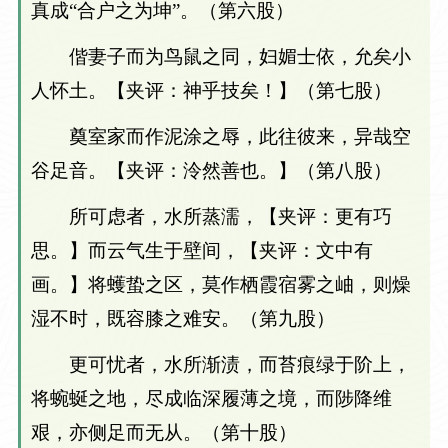
真成“合户之为坤”。（第六股）
偕妻子而为鸟鼠之同，妇媚士依，允矣小
人怀土。【夹评：神乎技矣！】（第七股）
奠室家而作泥涂之辱，此往彼来，异哉空
谷足音。【夹评：泠然善也。】（第八股）
所可虑者，水所蒸濡，【夹评：更有巧
思。】而云气生于壁间，【夹评：文中有
画。】将蠖蛰之区，莫作栖霞宿雾之岫，则燥
湿不时，既容膝之难安。（第九股）
更可忧者，水所渐渍，而苔痕绿于阶上，
将蜿蜒之地，尽成临深履薄之境，而陟降维
艰，亦侧足而无从。（第十股）