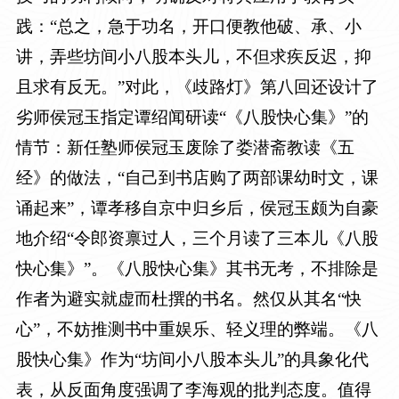
践：“总之，急于功名，开口便教他破、承、小
讲，弄些坊间小八股本头儿，不但求疾反迟，抑
且求有反无。”对此，《歧路灯》第八回还设计了
劣师侯冠玉指定谭绍闻研读“《八股快心集》”的
情节：新任塾师侯冠玉废除了娄潜斋教读《五
经》的做法，“自己到书店购了两部课幼时文，课
诵起来”，谭孝移自京中归乡后，侯冠玉颇为自豪
地介绍“令郎资禀过人，三个月读了三本儿《八股
快心集》”。《八股快心集》其书无考，不排除是
作者为避实就虚而杜撰的书名。然仅从其名“快
心”，不妨推测书中重娱乐、轻义理的弊端。《八
股快心集》作为“坊间小八股本头儿”的具象化代
表，从反面角度强调了李海观的批判态度。值得