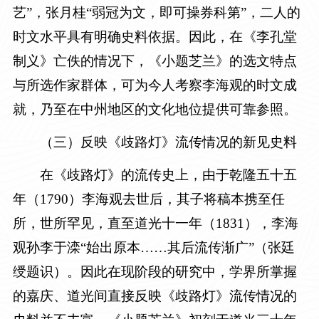
艺”，张月桂“弱冠为文，即可操券科第”，二人的
时文水平具有明确史料依据。因此，在《李孔堂
制义》亡佚的情况下，《小题芝兰》的选文特点
与所选作家群体，可为今人考察李海观的时文成
就，乃至在中州地区的文化地位提供可靠参照。
（三）反映《歧路灯》流传情况的新见史料
在《歧路灯》的流传史上，由于乾隆五十五
年（
1790
）李海观去世后，其子将稿本携至任
所，世所罕见，直至道光十一年（
1831
），李海
观孙李于滦“始出原本……其后流传渐广”（张廷
绶题识）。因此在现阶段的研究中，学界所掌握
的嘉庆、道光间直接反映《歧路灯》流传情况的