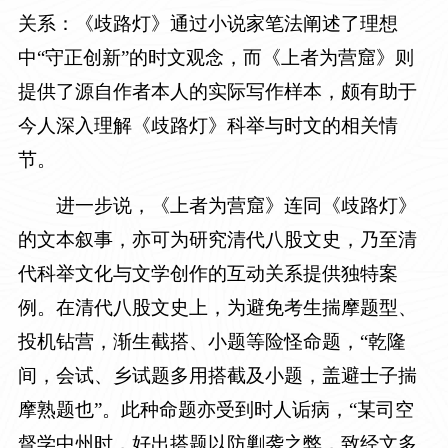
关系：《歧路灯》通过小说家笔法阐述了理想
中“守正创新”的时文观念，而《上者为营窟》则
提供了源自作者本人的实际写作样本，颇有助于
今人深入理解《歧路灯》科举与时文的相关情
节。
进一步说，《上者为营窟》连同《歧路灯》
的文本叙事，亦可为研究清代八股文史，乃至清
代科举文化与文学创作的互动关系提供独特案
例。在清代八股文史上，为避免考生揣摩题型、
投机钻营，渐生截搭、小题等险怪命题，“乾隆
间，会试、乡试题多用搭截及小题，盖避士子揣
摩熟题也”。此种命题亦受到时人诟病，“某司空
督学中州时，好出搭题以防剿袭之弊，致经文多