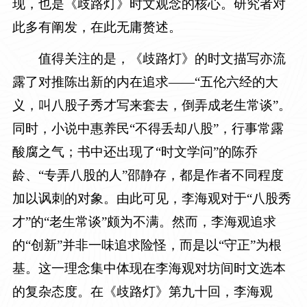
现，也是《歧路灯》时文观念的核心。研究者对
此多有阐发，在此无庸赘述。
值得关注的是，《歧路灯》的时文描写亦流
露了对推陈出新的内在追求——“五伦六经的大
义，叫八股子秀才写来套去，倒弄成老生常谈”。
同时，小说中惠养民“不得丢却八股”，行事常露
酸腐之气；书中还出现了“时文学问”的陈乔
龄、“专弄八股的人”邵静存，都是作者不同程度
加以讽刺的对象。由此可见，李海观对于“八股秀
才”的“老生常谈”颇为不满。然而，李海观追求
的“创新”并非一味追求险怪，而是以“守正”为根
基。这一理念集中体现在李海观对坊间时文选本
的复杂态度。在《歧路灯》第九十回，李海观