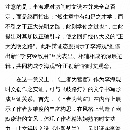
注意的是，李海观对坊间时文选本并未全盘否
定，而是继而指出：“然生童中有如是之才学，而
不引之于正大光明之路，此则学使之过也”，由此
提出对其加以正确引导，使之回归经传大义的“正
大光明之路”。此种辩证态度揭示了李海观“推陈
出新”与“穷经致用”互为表里、相辅相成的深层逻
辑，共同构成李海观“守正创新”的时文观念。
在这一意义上，《上者为营窟》作为李海观
时文创作之实证，可与《歧路灯》的文学书写形
成互证关系。首先，《上者为营窟》在内容上展
示了作者多维度的丰富构思，在风格上营造了幽
默诙谐的文风，体现了作者精湛娴熟的时文功
力。此文得以入选《小题芝兰》，足以证实李海