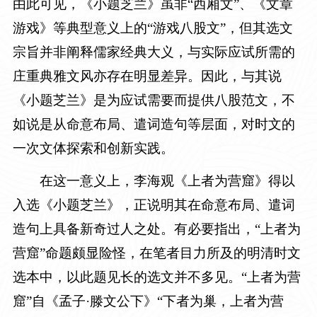
由此可见，《小题芝兰》虽非“西厢文”、《文章
游戏》等典型意义上的“游戏八股文”，但其选文
宗旨并非阐释儒家经典大义，与实际应试所需的
庄重典雅文风亦存在明显差异。因此，与其说
《小题芝兰》是为应试需要而提供八股范文，不
如说是从命意布局、遣词造句等层面，对时文的
一次文体探索和创新实践。
在这一意义上，李海观《上者为营窟》得以
入选《小题芝兰》，正说明其在命意布局、遣词
造句上具备新奇过人之处。有必要指出，“上者为
营窟”命题颇显险怪，在笔者目力所及的明清时文
选本中，以此题见长的选文并不多见。“上者为营
窟”自《孟子·滕文公下》“下者为巢，上者为营