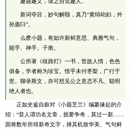
趣题趣文，读之自觉趣人。
新词夺目，妙句解颐，真乃“黄绢幼妇，外
孙齑臼”。
么麽小题，有如许新鲜意思、典雅气句，
能手、神手。子衡。
公所著《歧路灯》一书，世故人情，色色
俱备，学者称为珍宝。惜乎未付枣梨，广行于
世。聊录斯文，亦可想见公之意态不凡、聪明
绝人者也。
正如史鉴自叙对《小题芝兰》编纂缘起的介
绍：“昔人谓功名文章，扼要争奇，莫过一新……
因将数年所得新奇文字，择其机致华美、气句鲜