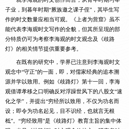
子业，到暮年时期“厥族邀之课子侄”，其毕生写
作的时文数量应相当可观。《上者为营窟》虽不
能代表李海观时文写作的全貌，但其所呈现的部
分特质仍可为考察李海观的时文观念及《歧路
灯》的相关情节提供重要参考。
在既有的研究中，学界已注意到李海观时文
观念中“守正”的一面，即，对儒家经典的追本溯
源并学以致用。例如《歧路灯》第十一回，李海
观借谭孝移之口明确反对浮躁世风下的八股文“速
化之学”，并提出“穷经所以致用，不仅为功名而
设；即令为功名起见，目不识经，也就言无根
柢”。
“穷经致用”是《歧路灯》教育主旨的集中体