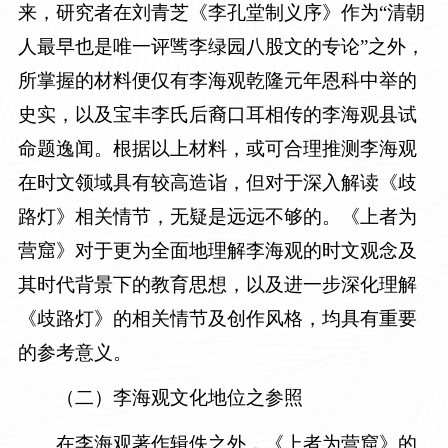
来，研究者在刘青芝《李孔堂制义序》作为“清朝
人最早也是唯一评骘李绿园八股文的专论”之外，
所掌握的材料便仅有李海观乾隆元年恩科中举的
史实，以及宝丰李氏后裔口耳相传的李海观县试
命题逸闻。根据以上材料，或可合理推测李海观
在时文领域具有较高造诣，但对于深入解读《歧
路灯》相关情节，无疑是远远不够的。《上者为
营窟》对于更为全面地理解李海观的时文观念及
其时代背景下的教育思想，以及进一步深化理解
《歧路灯》的相关情节及创作风格，均具有重要
的参考意义。
（二）李海观文化地位之参照
在李海观著作辑佚之外，《上者为营窟》的