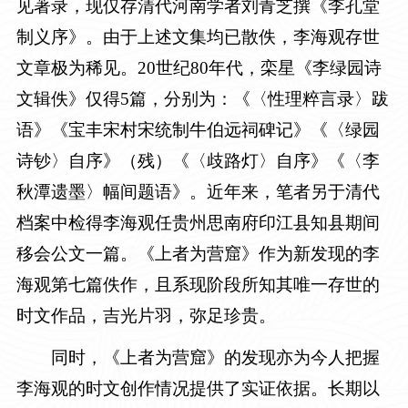
见著录，现仅存清代河南学者刘青芝撰《李孔堂
制义序》。由于上述文集均已散佚，李海观存世
文章极为稀见。
20
世纪
80
年代，栾星《李绿园诗
文辑佚》仅得
5
篇，分别为：《〈性理粹言录〉跋
语》《宝丰宋村宋统制牛伯远祠碑记》《〈绿园
诗钞〉自序》（残）《〈歧路灯〉自序》《〈李
秋潭遗墨〉幅间题语》。近年来，笔者另于清代
档案中检得李海观任贵州思南府印江县知县期间
移会公文一篇。《上者为营窟》作为新发现的李
海观第七篇佚作，且系现阶段所知其唯一存世的
时文作品，吉光片羽，弥足珍贵。
同时，《上者为营窟》的发现亦为今人把握
李海观的时文创作情况提供了实证依据。长期以