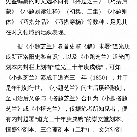
史鉴编纂的时文选本尚有《撘题芝兰》《巧搭启
蒙》《小题易读注释》（初集、二集）《小题别
体》《巧搭分品》《巧搭穿杨》等数种，足见其
在时文领域的活跃表现。
据《小题芝兰》卷首史鉴《叙》末署“道光庚
戌新正洛阳史鉴自识”，以及《小题芝兰》道光间
刻本内封栏上刻有“道光三十年庚戌镌”，可知
《小题芝兰》纂成于道光三十年（
1850
），并于
是年刊刻行世。《小题芝兰》问世后屡经翻刻，
至同治后又多与《撘题芝兰》合刊为《小题撘题
芝兰》或《小撘芝兰》，仅据笔者所知见者，便
有内封题署“道光三十年庚戌镌”的崇文堂刻本、
恒盛堂刻本、三余斋刻本（二种）、文兴堂刻