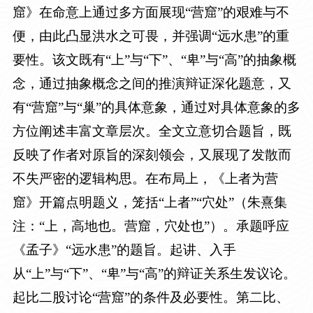
窟》在命意上通过多方面展现“营窟”的艰难与不
便，由此凸显洪水之可畏，并强调“远水患”的重
要性。该文既有“上”与“下”、“卑”与“高”的抽象概
念，通过抽象概念之间的推演辩证深化题意，又
有“营窟”与“巢”的具体意象，通过对具体意象的多
方位阐述丰富文章层次。全文立意切合题旨，既
反映了作者对原旨的深刻领会，又展现了发散而
不失严密的逻辑构思。在布局上，《上者为营
窟》开篇点明题义，笼括“上者”“穴处”（朱熹集
注：“上，高地也。营窟，穴处也”）。承题呼应
《孟子》“远水患”的题旨。起讲、入手
从“上”与“下”、“卑”与“高”的辩证关系生发议论。
起比二股讨论“营窟”的条件及必要性。第二比、