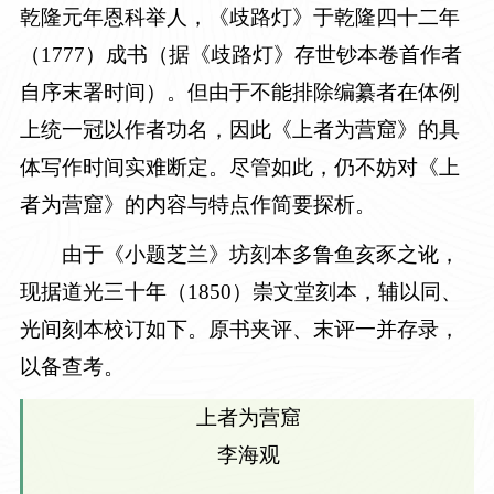
乾隆元年恩科举人，《歧路灯》于乾隆四十二年
（
1777
）成书（据《歧路灯》存世钞本卷首作者
自序末署时间）。但由于不能排除编纂者在体例
上统一冠以作者功名，因此《上者为营窟》的具
体写作时间实难断定。尽管如此，仍不妨对《上
者为营窟》的内容与特点作简要探析。
由于《小题芝兰》坊刻本多鲁鱼亥豕之讹，
现据道光三十年（
1850
）崇文堂刻本，辅以同、
光间刻本校订如下。原书夹评、末评一并存录，
以备查考。
上者为营窟
李海观