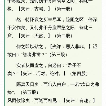
于湫隘矣。是何妨于青障碧岑之间，构此一
椽。【夹评：古峭。】（第一股）
然上特怀襄之所未尽耳，险阻之区，倍深
于兴作矣。又何弗于丹崖翠壑之际，营此三
窟。【夹评：天然。】（第二股）
仰之即以钻之，【夹评：思入非非。】讵
敢曰：“智者弗凿？”（第三股）
实者从而虚之，何必曰：“君子不
窦？”【夹评：巧对。绝对。】（第四股）
隔离天日矣，而出入由户，一若“坎口之弗
掩”。（第五股）
风雨攸除矣，而隧而相见，【夹评：有趣。】