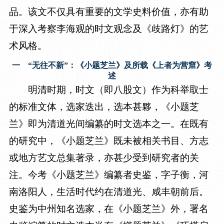
品。该文不仅具有重要的文学史料价值，亦有助
于深入考察李海观的时文观念及《歧路灯》的艺
术风格。
一 “无往不新”：《小题芝兰》及所载《上者为营窟》考
述
明清时期，时文（即八股文）作为科举取士
的标准文体，选家迭出，选本甚夥，《小题芝
兰》即为清道光间编纂的时文选本之一。在既有
的研究中，《小题芝兰》既未被相关书目、方志
或地方艺文总集著录，亦甚少受到研究者的关
注。今考《小题芝兰》编纂者史鉴，字子衡，河
南洛阳人，生活时代约在清道光、咸丰朝前后。
史鉴为中州知名选家，在《小题芝兰》外，署名