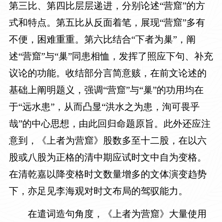
第三比、第四比层层递进，分别论述“营窟”的方
式和特点。第五比从反面着笔，展现“营窟”多有
不便，困难重重。第六比结合“下者为巢”，阐
述“营窟”与“巢”同患相恤，发挥了照应下句、补充
议论的功能。收结部分言简意赅，在前文论述的
基础上阐明题义，强调“营窟”与“巢”的功用均在
于“远水患”，从而凸显“洪水之为患，洵可畏乎
哉”的中心思想，由此回归命题原旨。此外还应注
意到，《上者为营窟》股数多至十二股，在以六
股或八股为正格的清中期应试时文中自为变格。
在清乾嘉以降变格时文数量增多的文体演变趋势
下，亦足见李海观对时文布局的驾驭能力。
在遣词造句角度，《上者为营窟》大量使用