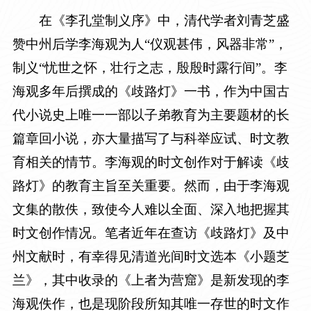
在《李孔堂制义序》中，清代学者刘青芝盛
赞中州后学李海观为人“仪观甚伟，风器非常”，
制义“忧世之怀，壮行之志，殷殷时露行间”。李
海观多年后撰成的《歧路灯》一书，作为中国古
代小说史上唯一一部以子弟教育为主要题材的长
篇章回小说，亦大量描写了与科举应试、时文教
育相关的情节。李海观的时文创作对于解读《歧
路灯》的教育主旨至关重要。然而，由于李海观
文集的散佚，致使今人难以全面、深入地把握其
时文创作情况。笔者近年在查访《歧路灯》及中
州文献时，有幸得见清道光间时文选本《小题芝
兰》，其中收录的《上者为营窟》是新发现的李
海观佚作，也是现阶段所知其唯一存世的时文作