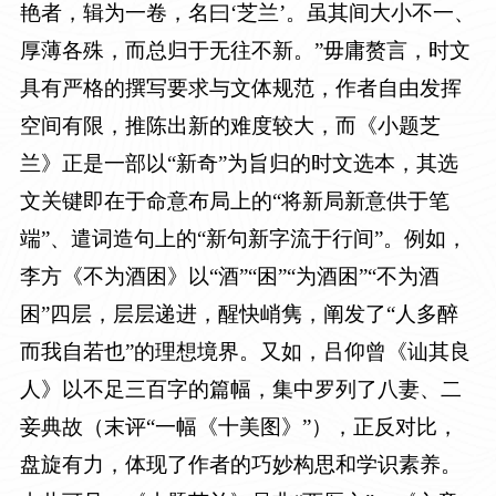
艳者，辑为一卷，名曰‘芝兰’。虽其间大小不一、
厚薄各殊，而总归于无往不新。”毋庸赘言，时文
具有严格的撰写要求与文体规范，作者自由发挥
空间有限，推陈出新的难度较大，而《小题芝
兰》正是一部以“新奇”为旨归的时文选本，其选
文关键即在于命意布局上的“将新局新意供于笔
端”、遣词造句上的“新句新字流于行间”。例如，
李方《不为酒困》以“酒”“困”“为酒困”“不为酒
困”四层，层层递进，醒快峭隽，阐发了“人多醉
而我自若也”的理想境界。又如，吕仰曾《讪其良
人》以不足三百字的篇幅，集中罗列了八妻、二
妾典故（末评“一幅《十美图》”），正反对比，
盘旋有力，体现了作者的巧妙构思和学识素养。