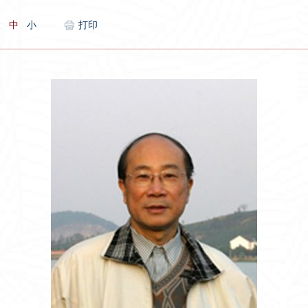
大
中
小
打印