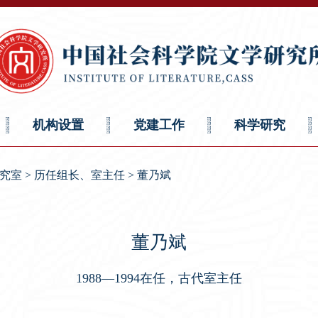
机构设置
党建工作
科学研究
究室
>
历任组长、室主任
>
董乃斌
董乃斌
1988—1994在任，古代室主任