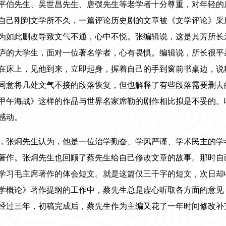
平伯先生、吴世昌先生、唐弢先生等老学者十分尊重，对年轻的
自己刚到文学所不久，一篇评论历史剧的文章被《文学评论》采
为如此删改导致文气不通，心中不悦。张编辑说，这是其芳所长
庐的大学生，面对一位著名学者，心有畏惧。编辑说，所长很平
在床上，见他到来，立即起身，握着自己的手到窗前书桌边，说
同意将几处文气不接的段落恢复，但也解释了有些段落需要删去
甲午海战》这样的作品与世界名家席勒的剧作相比拟是不妥的。
感动。
，张炯先生认为，他是一位治学勤奋、学风严谨、学术民主的学
著作。张炯先生也回顾了蔡先生给自己修改文章的故事。那时自
学习毛主席著作的体会短文。就是这篇仅三千字的短文，次日却
学概论》著作提纲的工作中，蔡先生总是虚心听取各方面的意见
经过三年，初稿完成后，蔡先生作为主编又花了一年时间修改补