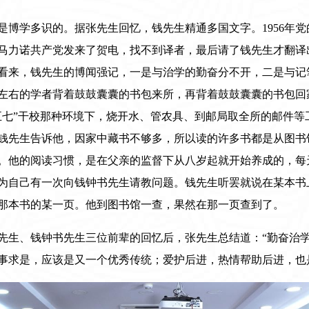
是博学多识的。据张先生回忆，钱先生精通多国文字。1956年
马力诺共产党发来了贺电，找不到译者，最后请了钱先生才翻译
先生看来，钱先生的博闻强记，一是与治学的勤奋分不开，二是与
左右的学者背着鼓鼓囊囊的书包来所，再背着鼓鼓囊囊的书包回
五七”干校那种环境下，烧开水、管农具、到邮局取全所的邮件等
钱先生告诉他，因家中藏书不够多，所以读的许多书都是从图书
。他的阅读习惯，是在父亲的监督下从八岁起就开始养成的，每
为自己有一次向钱钟书先生请教问题。钱先生听罢就说在某本书
那本书的某一页。他到图书馆一查，果然在那一页查到了。
先生、钱钟书先生三位前辈的回忆后，张先生总结道：“勤奋治
事求是，应该是又一个优秀传统；爱护后进，热情帮助后进，也