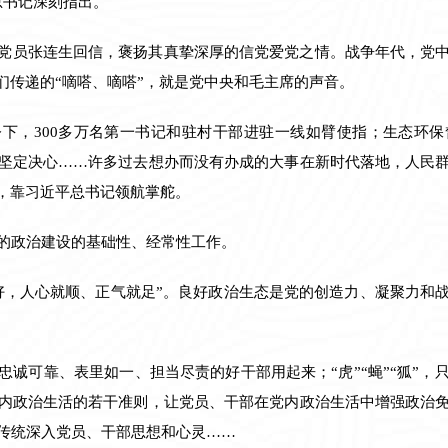
总书记深刻指出。
党员张连生回信，褒扬其真挚深厚的信党爱党之情。战争年代，党
们传递的“嘀嗒、嘀嗒”，就是党中央和毛主席的声音。
下，300多万名第一书记和驻村干部进驻一线如臂使指；生态环
坚定决心……许多过去想办而没有办成的大事在新时代落地，人民
”，靠习近平总书记领航掌舵。
的政治建设的基础性、经常性工作。
好，人心就顺、正气就足”。良好政治生态是党的创造力、凝聚力和
忠诚可靠、表里如一、担当尽责的好干部用起来；“虎”“蝇”“狐”，
内政治生活的若干准则，让党员、干部在党内政治生活中增强政治
传统深入党员、干部思想和心灵……